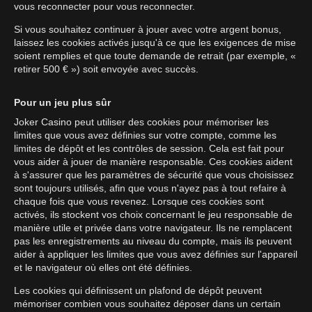
vous reconnecter pour vous reconnecter.
Si vous souhaitez continuer à jouer avec votre argent bonus,
laissez les cookies activés jusqu'à ce que les exigences de mise
soient remplies et que toute demande de retrait (par exemple, «
retirer 500 € ») soit envoyée avec succès.
Pour un jeu plus sûr
Joker Casino peut utiliser des cookies pour mémoriser les
limites que vous avez définies sur votre compte, comme les
limites de dépôt et les contrôles de session. Cela est fait pour
vous aider à jouer de manière responsable. Ces cookies aident
à s'assurer que les paramètres de sécurité que vous choisissez
sont toujours utilisés, afin que vous n'ayez pas à tout refaire à
chaque fois que vous revenez. Lorsque ces cookies sont
activés, ils stockent vos choix concernant le jeu responsable de
manière utile et privée dans votre navigateur. Ils ne remplacent
pas les enregistrements au niveau du compte, mais ils peuvent
aider à appliquer les limites que vous avez définies sur l'appareil
et le navigateur où elles ont été définies.
Les cookies qui définissent un plafond de dépôt peuvent
mémoriser combien vous souhaitez déposer dans un certain