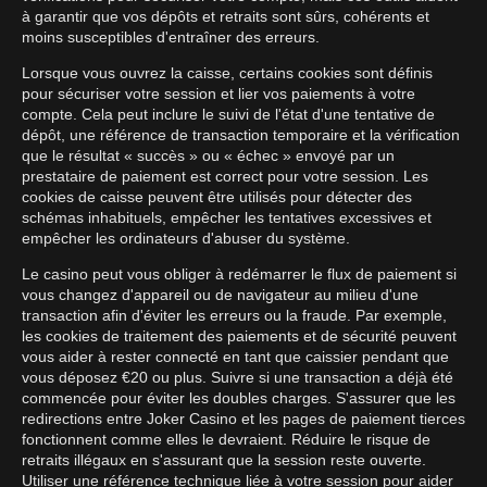
à garantir que vos dépôts et retraits sont sûrs, cohérents et
moins susceptibles d'entraîner des erreurs.
Lorsque vous ouvrez la caisse, certains cookies sont définis
pour sécuriser votre session et lier vos paiements à votre
compte. Cela peut inclure le suivi de l'état d'une tentative de
dépôt, une référence de transaction temporaire et la vérification
que le résultat « succès » ou « échec » envoyé par un
prestataire de paiement est correct pour votre session. Les
cookies de caisse peuvent être utilisés pour détecter des
schémas inhabituels, empêcher les tentatives excessives et
empêcher les ordinateurs d'abuser du système.
Le casino peut vous obliger à redémarrer le flux de paiement si
vous changez d'appareil ou de navigateur au milieu d'une
transaction afin d'éviter les erreurs ou la fraude. Par exemple,
les cookies de traitement des paiements et de sécurité peuvent
vous aider à rester connecté en tant que caissier pendant que
vous déposez €20 ou plus. Suivre si une transaction a déjà été
commencée pour éviter les doubles charges. S'assurer que les
redirections entre Joker Casino et les pages de paiement tierces
fonctionnent comme elles le devraient. Réduire le risque de
retraits illégaux en s'assurant que la session reste ouverte.
Utiliser une référence technique liée à votre session pour aider