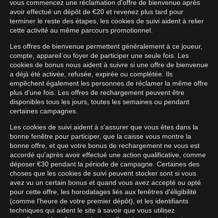
vous commencez une réclamation d'offre de bienvenue après
avoir effectué un dépôt de €20 et revenez plus tard pour
terminer le reste des étapes, les cookies de suivi aident à relier
cette activité au même parcours promotionnel.
Les offres de bienvenue permettent généralement à ce joueur,
compte, appareil ou foyer de participer une seule fois. Les
cookies de bonus nous aident à suivre si une offre de bienvenue
a déjà été activée, refusée, expirée ou complétée. Ils
empêchent également les personnes de réclamer la même offre
plus d'une fois. Les offres de rechargement peuvent être
disponibles tous les jours, toutes les semaines ou pendant
certaines campagnes.
Les cookies de suivi aident à s'assurer que vous êtes dans la
bonne fenêtre pour participer, que la caisse vous montre la
bonne offre, et que votre bonus de rechargement ne vous est
accordé qu'après avoir effectué une action qualificative, comme
déposer €30 pendant la période de campagne. Certaines des
choses que les cookies de suivi peuvent stocker sont si vous
avez vu un certain bonus et quand vous avez accepté ou opté
pour cette offre, les horodatages liés aux fenêtres d'éligibilité
(comme l'heure de votre premier dépôt), et les identifiants
techniques qui aident le site à savoir que vous utilisez