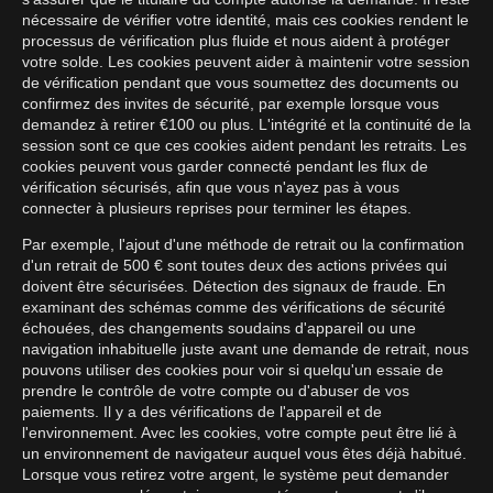
nécessaire de vérifier votre identité, mais ces cookies rendent le
processus de vérification plus fluide et nous aident à protéger
votre solde. Les cookies peuvent aider à maintenir votre session
de vérification pendant que vous soumettez des documents ou
confirmez des invites de sécurité, par exemple lorsque vous
demandez à retirer €100 ou plus. L'intégrité et la continuité de la
session sont ce que ces cookies aident pendant les retraits. Les
cookies peuvent vous garder connecté pendant les flux de
vérification sécurisés, afin que vous n'ayez pas à vous
connecter à plusieurs reprises pour terminer les étapes.
Par exemple, l'ajout d'une méthode de retrait ou la confirmation
d'un retrait de 500 € sont toutes deux des actions privées qui
doivent être sécurisées. Détection des signaux de fraude. En
examinant des schémas comme des vérifications de sécurité
échouées, des changements soudains d'appareil ou une
navigation inhabituelle juste avant une demande de retrait, nous
pouvons utiliser des cookies pour voir si quelqu'un essaie de
prendre le contrôle de votre compte ou d'abuser de vos
paiements. Il y a des vérifications de l'appareil et de
l'environnement. Avec les cookies, votre compte peut être lié à
un environnement de navigateur auquel vous êtes déjà habitué.
Lorsque vous retirez votre argent, le système peut demander