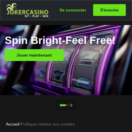
Se connecter
S'inscrire
Spin Bright-Feel Free!
Jouer maintenant
Accueil
Politique relative aux cookies