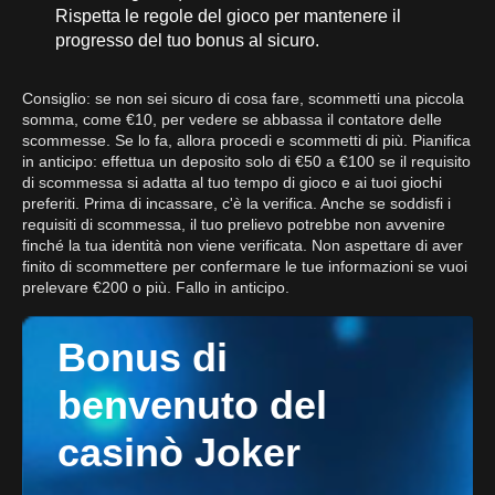
Rispetta le regole del gioco per mantenere il
progresso del tuo bonus al sicuro.
Consiglio: se non sei sicuro di cosa fare, scommetti una piccola
somma, come €10, per vedere se abbassa il contatore delle
scommesse. Se lo fa, allora procedi e scommetti di più. Pianifica
in anticipo: effettua un deposito solo di €50 a €100 se il requisito
di scommessa si adatta al tuo tempo di gioco e ai tuoi giochi
preferiti. Prima di incassare, c'è la verifica. Anche se soddisfi i
requisiti di scommessa, il tuo prelievo potrebbe non avvenire
finché la tua identità non viene verificata. Non aspettare di aver
finito di scommettere per confermare le tue informazioni se vuoi
prelevare €200 o più. Fallo in anticipo.
Bonus di
benvenuto del
casinò Joker