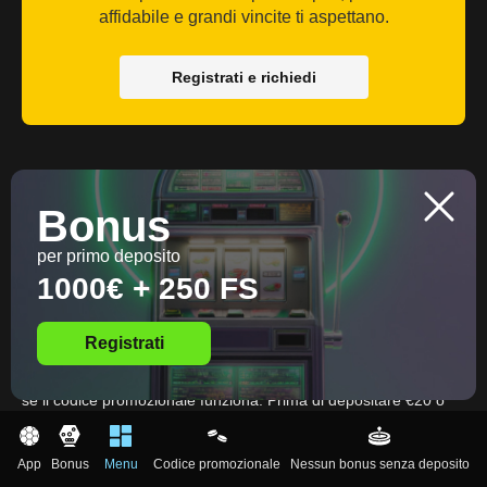
affidabile e grandi vincite ti aspettano.
Registrati e richiedi
Metodi di deposito
Bonus
compatibili con i codici
promozionali
per primo deposito
1000€ + 250 FS
Se vuoi usare un codice promozionale del casinò Joker, devi
usare uno di questi metodi di pagamento per effettuare il tuo
Registrati
primo deposito. Questo è importante perché per alcuni tipi di
deposito i fondi bonus potrebbero non essere disponibili, anche
se il codice promozionale funziona. Prima di depositare €20 o
più, apri la cassa e guarda le note sul metodo di pagamento.
Alcuni metodi di deposito al casinò Joker sono contrassegnati
con un'icona dell'offerta. Questo ti aiuta a evitare di effettuare
App
Bonus
Menu
Codice promozionale
Nessun bonus senza deposito
un deposito che non dà diritto all'offerta.