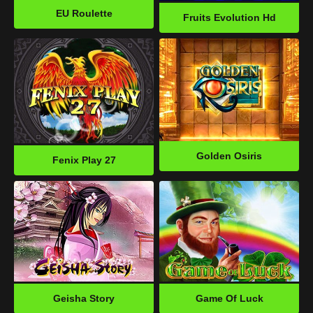
EU Roulette
Fruits Evolution Hd
Golden Osiris
Fenix Play 27
Geisha Story
Game Of Luck