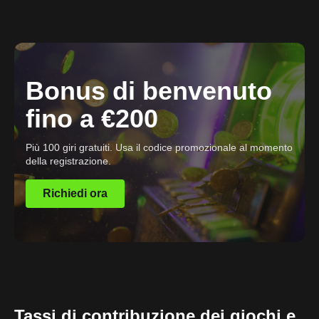
Bonus di benvenuto
fino a €200
Più 100 giri gratuiti. Usa il codice promozionale al momento
della registrazione.
Richiedi ora
Tassi di contribuzione dei giochi e