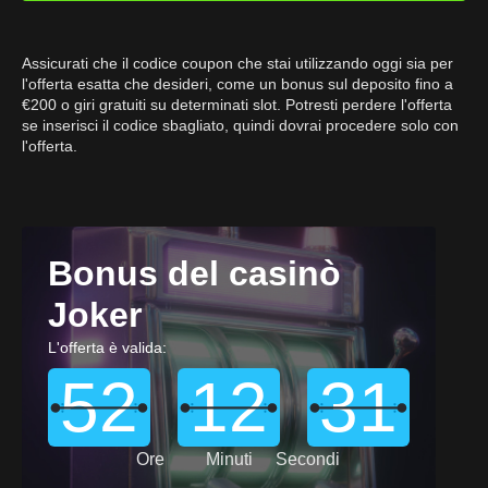
Assicurati che il codice coupon che stai utilizzando oggi sia per
l'offerta esatta che desideri, come un bonus sul deposito fino a
€200 o giri gratuiti su determinati slot. Potresti perdere l'offerta
se inserisci il codice sbagliato, quindi dovrai procedere solo con
l'offerta.
Bonus del casinò
Joker
L'offerta è valida:
52
12
29
Ore
Minuti
Secondi