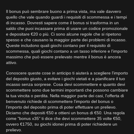
Il bonus può sembrare buono a prima vista, ma vale davvero
quello che vale quando guardi i requisiti di scommessa e i tempi
di incasso. Dovresti sapere come il bonus si trasforma in un
saldo che puoi incassare prima di usare un codice promozionale
e depositare €20 o più. Ci sono alcune regole che si ripetono
spesso e che causano la maggior parte dei problemi di incasso.
Queste includono quali giochi contano per il requisito di
scommessa, quali giochi contano a un tasso inferiore e l'importo
massimo che può essere prelevato mentre il bonus è ancora
attivo.
Conoscere queste cose in anticipo ti aiuterà a scegliere l'importo
del deposito giusto, a evitare i giochi vietati e a pianificare il tuo
incasso senza sorprese. Cosa devi scommettere e quanto devi
scommettere sono due termini importanti che possono cambiare
la tua vincita o perdita. Nella maggior parte dei casi, l'offerta di
benvenuto richiede di scommettere l'importo del bonus o
l'importo del deposito prima di poter effettuare un prelievo.
Diciamo che depositi €50 e ottieni un bonus di €50. Una regola
come "bonus x35" ti dice che devi scommettere 35 volte €50,
ovvero €1750, su giochi idonei prima di poter richiedere un
prelievo.