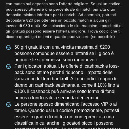
con match sul deposito sono l'offerta migliore. Se usi un codice,
puoi spesso ottenere una percentuale di match più alta o un
deposito minimo inferiore per i ricarichi. Ad esempio, potresti
depositare €20 per ottenere un piccolo match e alcuni giri
invece di €30 o più. Se ti piacciono le slot machine, i pacchetti di
giri gratuiti possono essere l'offerta migliore. Trova codici che ti
dicono quanti giri ottieni e quanto puoi vincere (se possibile).
50 giri gratuiti con una vincita massima di €200
possono comunque essere allettanti se il gioco è
buono e le scommesse sono ragionevoli.
Per i giocatori abituali, le offerte di cashback e loss-
back sono ottime perché riducono l'impatto delle
variazioni del loro bankroll. Alcuni codici coupon ti
danno un cashback settimanale, come il 10% fino a
€100. Il cashback può arrivare sotto forma di fondi
bonus o fondi reali, a seconda dei termini.
Le persone spesso dimenticano l'accesso VIP o ai
tornei. Quando usi un codice promozionale, potresti
essere in grado di unirti a un montepremi o a una
classifica in cui anche i giocatori piccoli possono