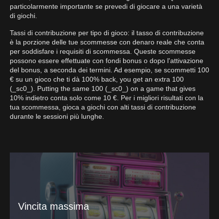
particolarmente importante se prevedi di giocare a una varietà
di giochi.
Tassi di contribuzione per tipo di gioco: il tasso di contribuzione
è la porzione delle tue scommesse con denaro reale che conta
per soddisfare i requisiti di scommessa. Queste scommesse
possono essere effettuate con fondi bonus o dopo l'attivazione
del bonus, a seconda dei termini. Ad esempio, se scommetti 100
€ su un gioco che ti dà 100% back, you get an extra 100
(_sc0_). Putting the same 100 (_sc0_) on a game that gives
10% indietro conta solo come 10 €. Per i migliori risultati con la
tua scommessa, gioca a giochi con alti tassi di contribuzione
durante le sessioni più lunghe.
Vincita massima