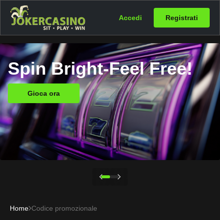
Accedi
Registrati
Spin Bright-Feel Free!
Gioca ora
Home
Codice promozionale