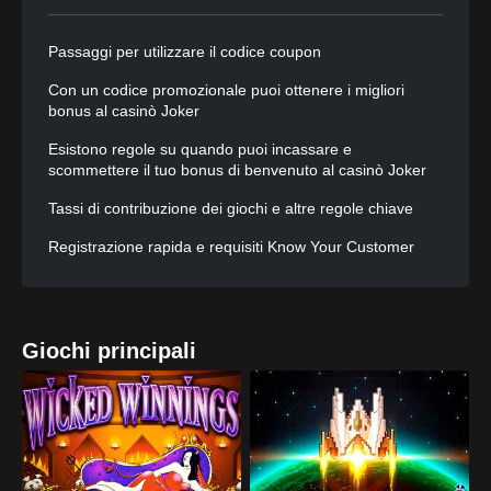
Passaggi per utilizzare il codice coupon
Con un codice promozionale puoi ottenere i migliori
bonus al casinò Joker
Esistono regole su quando puoi incassare e
scommettere il tuo bonus di benvenuto al casinò Joker
Tassi di contribuzione dei giochi e altre regole chiave
Registrazione rapida e requisiti Know Your Customer
(kyc) per l'idoneità al bonus
Giochi che accettano i bonus del codice promozionale e
tassi di contribuzione
Giochi principali
Metodi di deposito compatibili con i codici promozionali
Ecco quanto è facile incassare al casinò Joker