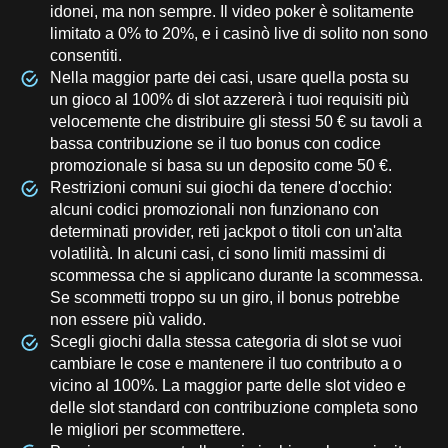
idonei, ma non sempre. Il video poker è solitamente
limitato a 0% to 20%, e i casinò live di solito non sono
consentiti.
Nella maggior parte dei casi, usare quella posta su
un gioco al 100% di slot azzererà i tuoi requisiti più
velocemente che distribuire gli stessi 50 € su tavoli a
bassa contribuzione se il tuo bonus con codice
promozionale si basa su un deposito come 50 €.
Restrizioni comuni sui giochi da tenere d'occhio:
alcuni codici promozionali non funzionano con
determinati provider, reti jackpot o titoli con un'alta
volatilità. In alcuni casi, ci sono limiti massimi di
scommessa che si applicano durante la scommessa.
Se scommetti troppo su un giro, il bonus potrebbe
non essere più valido.
Scegli giochi dalla stessa categoria di slot se vuoi
cambiare le cose e mantenere il tuo contributo a o
vicino al 100%. La maggior parte delle slot video e
delle slot standard con contribuzione completa sono
le migliori per scommettere.