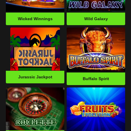
Wicked Winnings
Wild Galaxy
Book Of Ra Magic
Buffalo Spirit