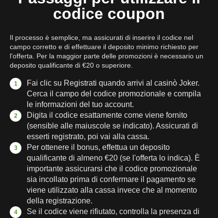
codice coupon
Il processo è semplice, ma assicurati di inserire il codice nel
campo corretto e di effettuare il deposito minimo richiesto per
l'offerta. Per la maggior parte delle promozioni è necessario un
deposito qualificante di €20 o superiore.
Fai clic su Registrati quando arrivi al casinò Joker.
Cerca il campo del codice promozionale e compila
le informazioni del tuo account.
Digita il codice esattamente come viene fornito
(sensible alle maiuscole se indicato). Assicurati di
esserti registrato, poi vai alla cassa.
Per ottenere il bonus, effettua un deposito
qualificante di almeno €20 (se l'offerta lo indica). È
importante assicurarsi che il codice promozionale
sia incollato prima di confermare il pagamento se
viene utilizzato alla cassa invece che al momento
della registrazione.
Se il codice viene rifiutato, controlla la presenza di