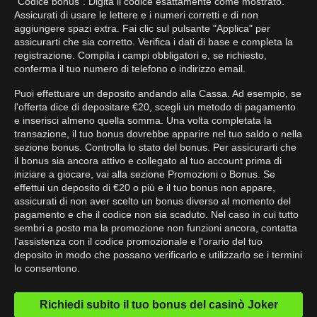
"Codice bonus". Digita il codice esattamente come mostrato.
Assicurati di usare le lettere e i numeri corretti e di non
aggiungere spazi extra. Fai clic sul pulsante "Applica" per
assicurarti che sia corretto. Verifica i dati di base e completa la
registrazione. Compila i campi obbligatori e, se richiesto,
conferma il tuo numero di telefono o indirizzo email.
Puoi effettuare un deposito andando alla Cassa. Ad esempio, se
l'offerta dice di depositare €20, scegli un metodo di pagamento
e inserisci almeno quella somma. Una volta completata la
transazione, il tuo bonus dovrebbe apparire nel tuo saldo o nella
sezione bonus. Controlla lo stato del bonus. Per assicurarti che
il bonus sia ancora attivo e collegato al tuo account prima di
iniziare a giocare, vai alla sezione Promozioni o Bonus. Se
effettui un deposito di €20 o più e il tuo bonus non appare,
assicurati di non aver scelto un bonus diverso al momento del
pagamento e che il codice non sia scaduto. Nel caso in cui tutto
sembri a posto ma la promozione non funzioni ancora, contatta
l'assistenza con il codice promozionale e l'orario del tuo
deposito in modo che possano verificarlo e utilizzarlo se i termini
lo consentono.
Richiedi subito il tuo bonus del casinò Joker