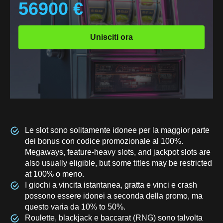
56900 €
Unisciti ora
Le slot sono solitamente idonee per la maggior parte
dei bonus con codice promozionale al 100%.
Megaways, feature-heavy slots, and jackpot slots are
also usually eligible, but some titles may be restricted
at 100% o meno.
I giochi a vincita istantanea, gratta e vinci e crash
possono essere idonei a seconda della promo, ma
questo varia da 10% to 50%.
Roulette, blackjack e baccarat (RNG) sono talvolta