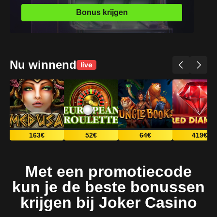
Bonus krijgen
Nu winnend
163€
52€
64€
419€
Met een promotiecode
kun je de beste bonussen
krijgen bij Joker Casino