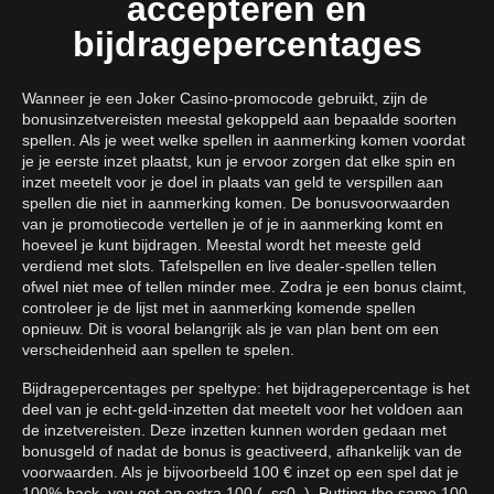
accepteren en
bijdragepercentages
Wanneer je een Joker Casino-promocode gebruikt, zijn de
bonusinzetvereisten meestal gekoppeld aan bepaalde soorten
spellen. Als je weet welke spellen in aanmerking komen voordat
je je eerste inzet plaatst, kun je ervoor zorgen dat elke spin en
inzet meetelt voor je doel in plaats van geld te verspillen aan
spellen die niet in aanmerking komen. De bonusvoorwaarden
van je promotiecode vertellen je of je in aanmerking komt en
hoeveel je kunt bijdragen. Meestal wordt het meeste geld
verdiend met slots. Tafelspellen en live dealer-spellen tellen
ofwel niet mee of tellen minder mee. Zodra je een bonus claimt,
controleer je de lijst met in aanmerking komende spellen
opnieuw. Dit is vooral belangrijk als je van plan bent om een
verscheidenheid aan spellen te spelen.
Bijdragepercentages per speltype: het bijdragepercentage is het
deel van je echt-geld-inzetten dat meetelt voor het voldoen aan
de inzetvereisten. Deze inzetten kunnen worden gedaan met
bonusgeld of nadat de bonus is geactiveerd, afhankelijk van de
voorwaarden. Als je bijvoorbeeld 100 € inzet op een spel dat je
100% back, you get an extra 100 (_sc0_). Putting the same 100