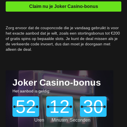
Claim nu je Joker Casino-bonus
Zorg ervoor dat de couponcode die je vandaag gebruikt is voor
het exacte aanbod dat je wilt, zoals een stortingsbonus tot €200
of gratis spins op bepaalde slots. Je kunt de deal missen als je
de verkeerde code invoert, dus dan moet je doorgaan met
alleen de deal.
Joker Casino-bonus
Het aanbod is geldig:
52
12
28
Uren
Minuten
Seconden