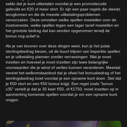
saldo dat je kunt uitbetalen voordat je een promotiecode
gebruikt en €20 of meer stort. Er zijn een paar regels die steeds
terugkomen en die de meeste uitbetalingsproblemen
veroorzaken. Deze omvatten welke spellen meetellen voor de
inzetvereiste, welke spellen tegen een lager tarief meetellen en
het grootste bedrag dat kan worden opgenomen terwijl de
bonus nog actief is.
Als je van tevoren over deze dingen weet, kun je het juiste
stortingsbedrag kiezen, uit de buurt blijven van beperkte spellen
en je uitbetaling plannen zonder verrassingen. Wat je moet
inzetten en hoeveel je moet inzetten zijn twee belangrijke
voorwaarden die je winst of verlies kunnen veranderen. Meestal
vereist het welkomstaanbod dat je ofwel het bonusbedrag of het
stortingsbedrag inzet voordat je een opname kunt doen. Stel dat
je €50 stort en een €50 bonus krijgt. Een regel zoals "bonus
x35" vertelt je dat je 35 keer €50, of €1750, moet inzetten op in
aanmerking komende spellen voordat je om een opname kunt
vragen.