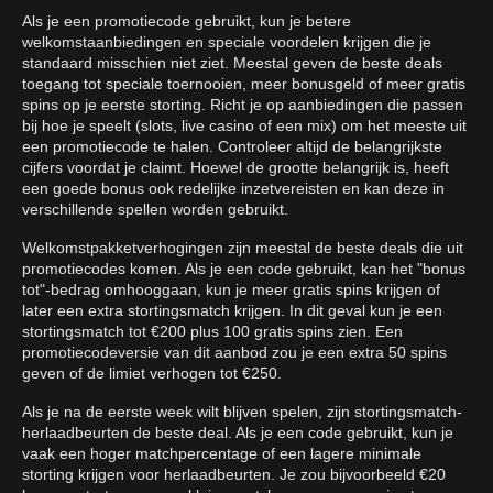
Als je een promotiecode gebruikt, kun je betere
welkomstaanbiedingen en speciale voordelen krijgen die je
standaard misschien niet ziet. Meestal geven de beste deals
toegang tot speciale toernooien, meer bonusgeld of meer gratis
spins op je eerste storting. Richt je op aanbiedingen die passen
bij hoe je speelt (slots, live casino of een mix) om het meeste uit
een promotiecode te halen. Controleer altijd de belangrijkste
cijfers voordat je claimt. Hoewel de grootte belangrijk is, heeft
een goede bonus ook redelijke inzetvereisten en kan deze in
verschillende spellen worden gebruikt.
Welkomstpakketverhogingen zijn meestal de beste deals die uit
promotiecodes komen. Als je een code gebruikt, kan het "bonus
tot"-bedrag omhooggaan, kun je meer gratis spins krijgen of
later een extra stortingsmatch krijgen. In dit geval kun je een
stortingsmatch tot €200 plus 100 gratis spins zien. Een
promotiecodeversie van dit aanbod zou je een extra 50 spins
geven of de limiet verhogen tot €250.
Als je na de eerste week wilt blijven spelen, zijn stortingsmatch-
herlaadbeurten de beste deal. Als je een code gebruikt, kun je
vaak een hoger matchpercentage of een lagere minimale
storting krijgen voor herlaadbeurten. Je zou bijvoorbeeld €20