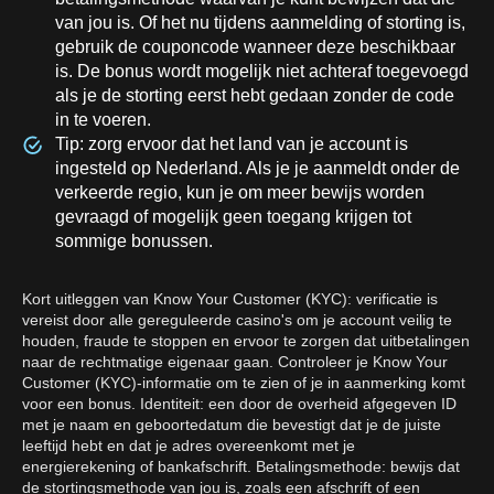
van jou is. Of het nu tijdens aanmelding of storting is,
gebruik de couponcode wanneer deze beschikbaar
is. De bonus wordt mogelijk niet achteraf toegevoegd
als je de storting eerst hebt gedaan zonder de code
in te voeren.
Tip: zorg ervoor dat het land van je account is
ingesteld op Nederland. Als je je aanmeldt onder de
verkeerde regio, kun je om meer bewijs worden
gevraagd of mogelijk geen toegang krijgen tot
sommige bonussen.
Kort uitleggen van Know Your Customer (KYC): verificatie is
vereist door alle gereguleerde casino's om je account veilig te
houden, fraude te stoppen en ervoor te zorgen dat uitbetalingen
naar de rechtmatige eigenaar gaan. Controleer je Know Your
Customer (KYC)-informatie om te zien of je in aanmerking komt
voor een bonus. Identiteit: een door de overheid afgegeven ID
met je naam en geboortedatum die bevestigt dat je de juiste
leeftijd hebt en dat je adres overeenkomt met je
energierekening of bankafschrift. Betalingsmethode: bewijs dat
de stortingsmethode van jou is, zoals een afschrift of een