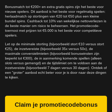
Bonusmatch tot €200+ en extra gratis spins zijn het beste voor
nieuwe spelers. Dit aanbod is het beste voor regelmatig spelen:
herlaadmatch op stortingen van €20 tot €50 plus een kleine
bundel spins. Cashback tot 10% van wekelijkse nettoverliezen is
de beste manier om risico te beheersen. Het promotiecode-
toernooi met prijzen tot €5.000 is het beste voor competitieve
spelers.
Let op de minimale storting (bijvoorbeeld stort €10 versus stort
€25), de inzetvereiste (bijvoorbeeld 35x versus 50x), de
maximale conversielimieten (bijvoorbeeld bonuswinsten zijn
beperkt tot €300), de in aanmerking komende spellen (alleen
slots versus gemengd) en de tijdslimiet om te voldoen aan de
inzetvereiste (bijvoorbeeld 7 dagen versus 30 dagen). Ontdek of
een "groter" aanbod echt beter voor je is door naar deze dingen
te kijken.
Claim je promotiecodebonus