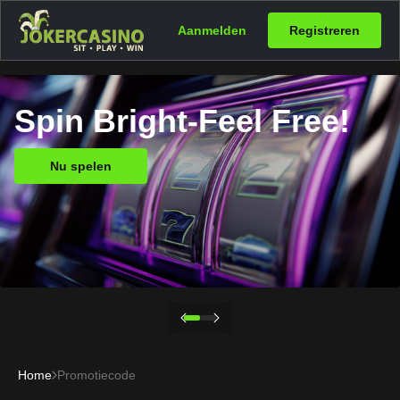
Aanmelden
Registreren
Spin Bright-Feel Free!
Nu spelen
Home
Promotiecode