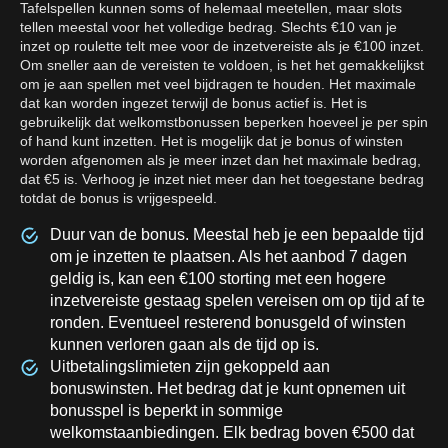
Tafelspellen kunnen soms of helemaal meetellen, maar slots
tellen meestal voor het volledige bedrag. Slechts €10 van je
inzet op roulette telt mee voor de inzetvereiste als je €100 inzet.
Om sneller aan de vereisten te voldoen, is het het gemakkelijkst
om je aan spellen met veel bijdragen te houden. Het maximale
dat kan worden ingezet terwijl de bonus actief is. Het is
gebruikelijk dat welkomstbonussen beperken hoeveel je per spin
of hand kunt inzetten. Het is mogelijk dat je bonus of winsten
worden afgenomen als je meer inzet dan het maximale bedrag,
dat €5 is. Verhoog je inzet niet meer dan het toegestane bedrag
totdat de bonus is vrijgespeeld.
Duur van de bonus. Meestal heb je een bepaalde tijd
om je inzetten te plaatsen. Als het aanbod 7 dagen
geldig is, kan een €100 storting met een hogere
inzetvereiste gestaag spelen vereisen om op tijd af te
ronden. Eventueel resterend bonusgeld of winsten
kunnen verloren gaan als de tijd op is.
Uitbetalingslimieten zijn gekoppeld aan
bonuswinsten. Het bedrag dat je kunt opnemen uit
bonusspel is beperkt in sommige
welkomstaanbiedingen. Elk bedrag boven €500 dat