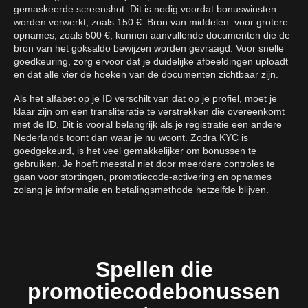
gemaskeerde screenshot. Dit is nodig voordat bonuswinsten
worden verwerkt, zoals 150 €. Bron van middelen: voor grotere
opnames, zoals 500 €, kunnen aanvullende documenten die de
bron van het goksaldo bewijzen worden gevraagd. Voor snelle
goedkeuring, zorg ervoor dat je duidelijke afbeeldingen uploadt
en dat alle vier de hoeken van de documenten zichtbaar zijn.
Als het alfabet op je ID verschilt van dat op je profiel, moet je
klaar zijn om een transliteratie te verstrekken die overeenkomt
met de ID. Dit is vooral belangrijk als je registratie een andere
Nederlands toont dan waar je nu woont. Zodra KYC is
goedgekeurd, is het veel gemakkelijker om bonussen te
gebruiken. Je hoeft meestal niet door meerdere controles te
gaan voor stortingen, promotiecode-activering en opnames
zolang je informatie en betalingsmethode hetzelfde blijven.
Spellen die
promotiecodebonussen