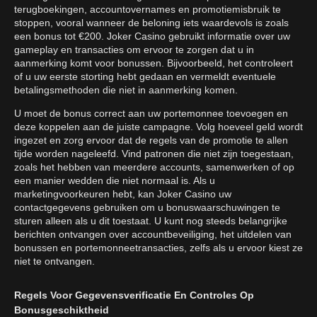
terugboekingen, accountovernames en promotiemisbruik te
stoppen, vooral wanneer de beloning iets waardevols is zoals
een bonus tot €200. Joker Casino gebruikt informatie over uw
gameplay en transacties om ervoor te zorgen dat u in
aanmerking komt voor bonussen. Bijvoorbeeld, het controleert
of u uw eerste storting hebt gedaan en vermeldt eventuele
betalingsmethoden die niet in aanmerking komen.
U moet de bonus correct aan uw portemonnee toevoegen en
deze koppelen aan de juiste campagne. Volg hoeveel geld wordt
ingezet en zorg ervoor dat de regels van de promotie te allen
tijde worden nageleefd. Vind patronen die niet zijn toegestaan,
zoals het hebben van meerdere accounts, samenwerken of op
een manier wedden die niet normaal is. Als u
marketingvoorkeuren hebt, kan Joker Casino uw
contactgegevens gebruiken om u bonuswaarschuwingen te
sturen alleen als u dit toestaat. U kunt nog steeds belangrijke
berichten ontvangen over accountbeveiliging, het uitdelen van
bonussen en portemonneetransacties, zelfs als u ervoor kiest ze
niet te ontvangen.
Regels Voor Gegevensverificatie En Controles Op
Bonusgeschiktheid