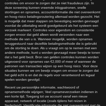
controles om ervoor te zorgen dat ze niet frauduleus zijn. In
deze screening kunnen vreemde inlogpatronen, snelle
stortingen en opnames, accountinformatie die niet overeenkomt
en hoog-risico betalingsroutering allemaal worden gezocht. Het
is mogelijk dat meer stappen om bevestiging worden gevraagd
voordat de uitbetaling wordt goedgekeurd als het systeem een
verzoek markeert. Controles voor eigendom en consistentie
zorgen ervoor dat geld alleen wordt verzonden naar een
methode die van u is. Wanneer mogelijk, worden opnames
teruggestuurd naar dezelfde betalingsmethode die is gebruikt
om de storting te doen. Als u vraagt om op te nemen met een
andere methode, kunt u worden gevraagd meer bewijs te tonen
dat u het geld bezit. Bron van gelden controles kunnen worden
uitgevoerd voor opnames van €2,000 of meer of wanneer de
patronen van transacties wijzen op een hoog risico. Voor deze
situaties kunnen we om bewijs vragen om ervoor te zorgen dat
het geld echt is en dat de regels voor verantwoord en legaal
spelen worden gevolgd.
Recent uw persoonlijke informatie, wachtwoord of
opnamemethode wijzigen; Veel opnameverzoeken indienen in
een korte tijd; Toegang tot uw account vanaf een nieuw
apparaat, netwerk of locatie (zoals tijdens het reizen in
Nederland); Identificatie-informatie die niet overeenkomt met de