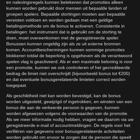
en nalevingsregels kunnen betekenen dat promoties alleen
kunnen worden gebruikt door mensen uit bepaalde landen of
groepen spelers. Bepaalde stortingen moeten aan bepaalde
vereisten voldoen en worden gedaan met een geldige
betalingsmethode om de bonus te activeren. Consistentie in
betalingen: het instrument dat is gebruikt om de storting te
doen, moet overeenkomen met de geregistreerde speler.
Bonussen kunnen ongeldig zijn als ze uit externe bronnen
komen. Accountbeschermingen kunnen sommige promoties
blokkeren totdat de beperking is opgeheven als de verantwoord
spelen vlag is geactiveerd. Als er een maximale beloning is voor
een promotie, kunnen we ook controleren of het gecrediteerde
bedrag de limiet niet overschrijdt (bijvoorbeeld bonus tot €200)
en dat eventuele bonusgerelateerde limieten correct worden
toegepast.
Als geschiktheid niet kan worden bevestigd, kan de bonus
worden uitgesteld, gewijzigd of ingetrokken, en winsten van een
bonus die aan de verkeerde persoon is gegeven, kunnen
worden afgewezen volgens de voorwaarden van de promotie.
Als we meer informatie nodig hebben, vragen we daarom via uw
geregistreerde e-mail of accountmeldingen. De regels voor het
verifiëren van gegevens voor bonusgerelateerde activiteiten
worden gebruikt om ervoor te zorgen dat de persoon die speelt