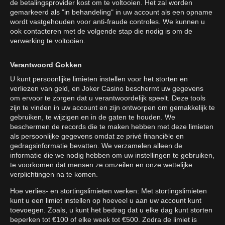
de betalingsprovider kost om te voltooien. Het zal worden
gemarkeerd als "in behandeling" in uw account als een opname
wordt vastgehouden voor anti-fraude controles. We kunnen u
ook contacteren met de volgende stap die nodig is om de
verwerking te voltooien.
Verantwoord Gokken
U kunt persoonlijke limieten instellen voor het storten en
verliezen van geld, en Joker Casino beschermt uw gegevens
om ervoor te zorgen dat u verantwoordelijk speelt. Deze tools
zijn te vinden in uw account en zijn ontworpen om gemakkelijk te
gebruiken, te wijzigen en in de gaten te houden. We
beschermen de records die te maken hebben met deze limieten
als persoonlijke gegevens omdat ze privé financiële en
gedragsinformatie bevatten. We verzamelen alleen de
informatie die we nodig hebben om uw instellingen te gebruiken,
te voorkomen dat mensen ze omzeilen en onze wettelijke
verplichtingen na te komen.
Hoe verlies- en stortingslimieten werken: Met stortingslimieten
kunt u een limiet instellen op hoeveel u aan uw account kunt
toevoegen. Zoals, u kunt het bedrag dat u elke dag kunt storten
beperken tot €100 of elke week tot €500. Zodra de limiet is