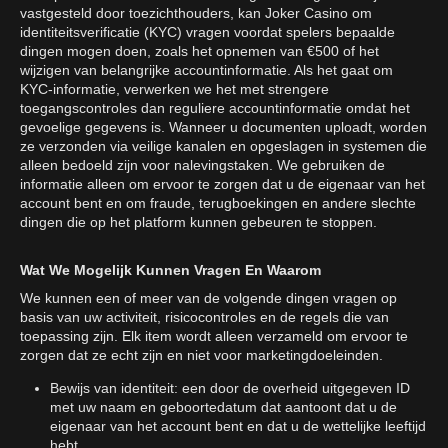
vastgesteld door toezichthouders, kan Joker Casino om
identiteitsverificatie (KYC) vragen voordat spelers bepaalde
dingen mogen doen, zoals het opnemen van €500 of het
wijzigen van belangrijke accountinformatie. Als het gaat om
KYC-informatie, verwerken we het met strengere
toegangscontroles dan reguliere accountinformatie omdat het
gevoelige gegevens is. Wanneer u documenten uploadt, worden
ze verzonden via veilige kanalen en opgeslagen in systemen die
alleen bedoeld zijn voor nalevingstaken. We gebruiken de
informatie alleen om ervoor te zorgen dat u de eigenaar van het
account bent en om fraude, terugboekingen en andere slechte
dingen die op het platform kunnen gebeuren te stoppen.
Wat We Mogelijk Kunnen Vragen En Waarom
We kunnen een of meer van de volgende dingen vragen op
basis van uw activiteit, risicocontroles en de regels die van
toepassing zijn. Elk item wordt alleen verzameld om ervoor te
zorgen dat ze echt zijn en niet voor marketingdoeleinden.
Bewijs van identiteit: een door de overheid uitgegeven ID
met uw naam en geboortedatum dat aantoont dat u de
eigenaar van het account bent en dat u de wettelijke leeftijd
hebt.