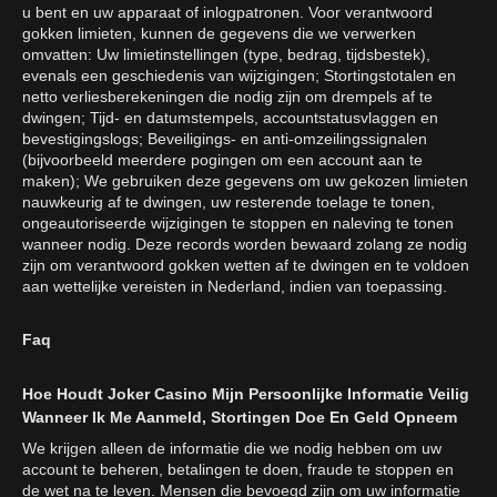
u bent en uw apparaat of inlogpatronen. Voor verantwoord
gokken limieten, kunnen de gegevens die we verwerken
omvatten: Uw limietinstellingen (type, bedrag, tijdsbestek),
evenals een geschiedenis van wijzigingen; Stortingstotalen en
netto verliesberekeningen die nodig zijn om drempels af te
dwingen; Tijd- en datumstempels, accountstatusvlaggen en
bevestigingslogs; Beveiligings- en anti-omzeilingssignalen
(bijvoorbeeld meerdere pogingen om een account aan te
maken); We gebruiken deze gegevens om uw gekozen limieten
nauwkeurig af te dwingen, uw resterende toelage te tonen,
ongeautoriseerde wijzigingen te stoppen en naleving te tonen
wanneer nodig. Deze records worden bewaard zolang ze nodig
zijn om verantwoord gokken wetten af te dwingen en te voldoen
aan wettelijke vereisten in Nederland, indien van toepassing.
Faq
Hoe Houdt Joker Casino Mijn Persoonlijke Informatie Veilig
Wanneer Ik Me Aanmeld, Stortingen Doe En Geld Opneem
We krijgen alleen de informatie die we nodig hebben om uw
account te beheren, betalingen te doen, fraude te stoppen en
de wet na te leven. Mensen die bevoegd zijn om uw informatie