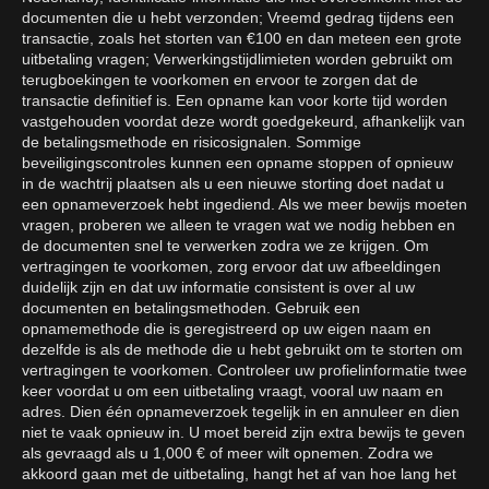
documenten die u hebt verzonden; Vreemd gedrag tijdens een
transactie, zoals het storten van €100 en dan meteen een grote
uitbetaling vragen; Verwerkingstijdlimieten worden gebruikt om
terugboekingen te voorkomen en ervoor te zorgen dat de
transactie definitief is. Een opname kan voor korte tijd worden
vastgehouden voordat deze wordt goedgekeurd, afhankelijk van
de betalingsmethode en risicosignalen. Sommige
beveiligingscontroles kunnen een opname stoppen of opnieuw
in de wachtrij plaatsen als u een nieuwe storting doet nadat u
een opnameverzoek hebt ingediend. Als we meer bewijs moeten
vragen, proberen we alleen te vragen wat we nodig hebben en
de documenten snel te verwerken zodra we ze krijgen. Om
vertragingen te voorkomen, zorg ervoor dat uw afbeeldingen
duidelijk zijn en dat uw informatie consistent is over al uw
documenten en betalingsmethoden. Gebruik een
opnamemethode die is geregistreerd op uw eigen naam en
dezelfde is als de methode die u hebt gebruikt om te storten om
vertragingen te voorkomen. Controleer uw profielinformatie twee
keer voordat u om een uitbetaling vraagt, vooral uw naam en
adres. Dien één opnameverzoek tegelijk in en annuleer en dien
niet te vaak opnieuw in. U moet bereid zijn extra bewijs te geven
als gevraagd als u 1,000 € of meer wilt opnemen. Zodra we
akkoord gaan met de uitbetaling, hangt het af van hoe lang het