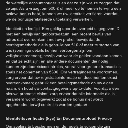
de wettelijke accounthouder is en dat ze zijn wie ze zeggen dat
ze zijn. Als u vraagt om 500 € of meer op te nemen terwijl u een
actieve bonus hebt, kunnen we uw identiteit verifiëren voordat
we de bonusgerelateerde uitbetaling verwerken.
Identiteit en leeftijd: Een geldig door de overheid uitgegeven ID
met een bewijs van geboortedatum; een recent bewijs van
adres dat overeenkomt met uw profiel; bewijs dat de
stortingsmethode die is gebruikt om €10 of meer te storten van
u is (sommige details kunnen verborgen zijn om
veiligheidsredenen); bewijs van waar de gelden vandaan komen
en dat ze echt zijn; en alle andere documenten die nodig
kunnen zijn door risicocontroles, vooral voor grotere transacties
zoals het opnemen van €500. Om vertragingen te voorkomen,
zorg ervoor dat uw registratieinformatie en documenten exact
overeenkomen; gebruik een betalingsmethode op uw eigen
naam; en houd uw contactgegevens up-to-date. Voordat u een
nieuwe promotie claimt, zorg ervoor dat alle informatie die is
veranderd wordt bijgewerkt zodat de bonus niet wordt
opgehouden terwijl controles worden gedaan.
Identiteitsverificatie (kyc) En Documentupload Privacy
Om spelers te beschermen en de regels te volgen die zijn