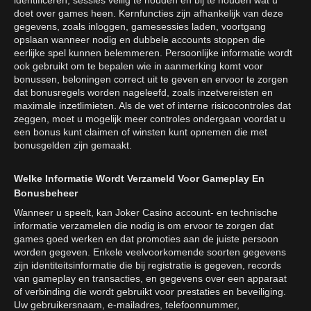
doet over games heen. Kernfuncties zijn afhankelijk van deze
gegevens, zoals inloggen, gamesessies laden, voortgang
opslaan wanneer nodig en dubbele accounts stoppen die
eerlijke spel kunnen belemmeren. Persoonlijke informatie wordt
ook gebruikt om te bepalen wie in aanmerking komt voor
bonussen, beloningen correct uit te geven en ervoor te zorgen
dat bonusregels worden nageleefd, zoals inzetvereisten en
maximale inzetlimieten. Als de wet of interne risicocontroles dat
zeggen, moet u mogelijk meer controles ondergaan voordat u
een bonus kunt claimen of winsten kunt opnemen die met
bonusgelden zijn gemaakt.
Welke Informatie Wordt Verzameld Voor Gameplay En
Bonusbeheer
Wanneer u speelt, kan Joker Casino account- en technische
informatie verzamelen die nodig is om ervoor te zorgen dat
games goed werken en dat promoties aan de juiste persoon
worden gegeven. Enkele veelvoorkomende soorten gegevens
zijn identiteitsinformatie die bij registratie is gegeven, records
van gameplay en transacties, en gegevens over een apparaat
of verbinding die wordt gebruikt voor prestaties en beveiliging.
Uw gebruikersnaam, e-mailadres, telefoonnummer,