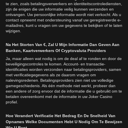
te zien, zoals betalingsverwerkers en identiteitscontrolediensten,
zijn de enigen die uw informatie veilig kunnen verzenden en
ontvangen. Uw persoonlijke informatie wordt niet verkocht. Als u
contact opneemt met ondersteuning vanaf uw geregistreerde e-
mailadres, kunt u vragen om uw gegevens te bekijken of te laten
wijzigen.
Na Het Storten Van €, Zal U Mijn Informatie Dan Geven Aan
Banken, Kaartverwerkers Of Cryptovaluta Providers
Ja, maar alleen wat nodig is om de deal af te ronden en door de
beveiligingscontroles te komen. Account- en transactie-
identificaties worden verzonden naar betalingsproviders, samen
met verificatiegegevens als ze daarom vragen om
nalevingsredenen. Betalingsproviders zien niet uw volledige
gamegeschiedenis. Als één methode niet werkt, probeer dan
een andere of zorg ervoor dat de informatie die u gebruikt om te
betalen overeenkomt met de informatie in uw Joker Casino
profiel.
Hoe Verandert Verificatie Het Bedrag En De Snelheid Van
Opnames Welke Documenten Hebt U Nodig Om Te Bewijzen
Wie U Bent