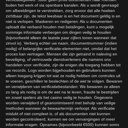
buiten het werk of via openbare kanalen. Als u wordt gevraagd
om afbeeldingen te verstrekken, zorg ervoor dat alle hoeken
zichtbaar zijn, de tekst leesbaar is en het document geldig is en
niet is verlopen. Maskeren en redigeren: Als u documenten
uploadt die verband houden met betalingen, kunt u mogelijk
sommige informatie verbergen om dingen veilig te houden
(bijvoorbeeld alleen de laatste paar cijfers tonen wanneer dat
zinvol is). Verberg echter uw naam, documentnummer (indien
nodig) of belangrijke verificatie-elementen niet, omdat dat het
proces kan vertragen. Mensen die zijn getraind in naleving en
beveiliging, of vertrouwde dienstverleners die namens ons
handelen voor verificatie, zijn de enigen die toegang hebben tot
uw records. Logs worden bijgehouden en gebruikers kunnen
alleen toegang krijgen tot wat ze nodig hebben om controles uit
te voeren, geschillen te beslechten of de wet te volgen. Bewaren
en verwijderen van verificatiebestanden: We bewaren ze alleen
zo lang als nodig is om de wet na te leven, fraude te bestrijden
en zowel spelers als het casino veilig te houden. Gegevens
worden verwijderd of geanonimiseerd met behulp van veilige
methoden wanneer de bewaartermijn verloopt. Als verificatie
mislukt of niet compleet is, of als documenten niet kunnen
worden gecontroleerd, kunnen we om vervangingen of meer
informatie vragen. Opnames (bijvoorbeeld €500) kunnen soms