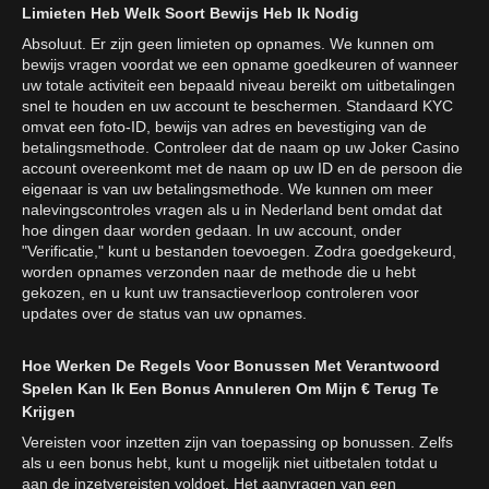
Limieten Heb Welk Soort Bewijs Heb Ik Nodig
Absoluut. Er zijn geen limieten op opnames. We kunnen om
bewijs vragen voordat we een opname goedkeuren of wanneer
uw totale activiteit een bepaald niveau bereikt om uitbetalingen
snel te houden en uw account te beschermen. Standaard KYC
omvat een foto-ID, bewijs van adres en bevestiging van de
betalingsmethode. Controleer dat de naam op uw Joker Casino
account overeenkomt met de naam op uw ID en de persoon die
eigenaar is van uw betalingsmethode. We kunnen om meer
nalevingscontroles vragen als u in Nederland bent omdat dat
hoe dingen daar worden gedaan. In uw account, onder
"Verificatie," kunt u bestanden toevoegen. Zodra goedgekeurd,
worden opnames verzonden naar de methode die u hebt
gekozen, en u kunt uw transactieverloop controleren voor
updates over de status van uw opnames.
Hoe Werken De Regels Voor Bonussen Met Verantwoord
Spelen Kan Ik Een Bonus Annuleren Om Mijn € Terug Te
Krijgen
Vereisten voor inzetten zijn van toepassing op bonussen. Zelfs
als u een bonus hebt, kunt u mogelijk niet uitbetalen totdat u
aan de inzetvereisten voldoet. Het aanvragen van een