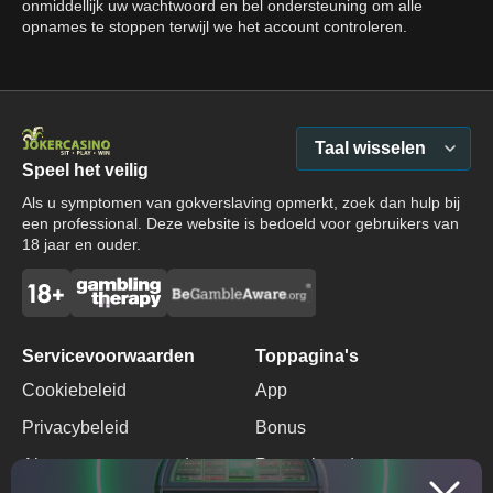
onmiddellijk uw wachtwoord en bel ondersteuning om alle
opnames te stoppen terwijl we het account controleren.
Taal wisselen
Speel het veilig
Als u symptomen van gokverslaving opmerkt, zoek dan hulp bij
een professional. Deze website is bedoeld voor gebruikers van
18 jaar en ouder.
Servicevoorwaarden
Toppagina's
Cookiebeleid
App
Privacybeleid
Bonus
Algemene voorwaarden
Promotiecode