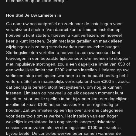
of verliezen op de korte termijn.
Hoe Stel Je Uw Limieten In
Ga naar uw accountprofiel en zoek naar de instellingen voor
verantwoord spelen. Van daaruit kunt u limieten instellen op
hoeveel u kunt storten, hoeveel u kunt verliezen, en hoeveel
keer u kunt inzetten. Begin met lage getallen en maak alleen
wijzigingen als ze nog steeds werken met uw echte budget.
Stortingslimieten vertellen u hoeveel u aan uw account kunt
toevoegen in een bepaalde tijdsperiode. Om mensen te stoppen
met impulsieve stortingen, zou u een dagelijkse limiet van €50 of
een wekelijkse limiet van €200 kunnen instellen. Limieten op uw
verliezen: stop met spelen wanneer u een bepaald bedrag hebt
verloren. Stel een maandelijks verliesplafond van €300 in. Zodra
dat bedrag is bereikt, stopt het systeem u om nog te kunnen
inzetten. Limieten op hoeveel u op elk gegeven moment kunt
inzetten. Voor snelle spellen in het bijzonder kan een dagelijkse
inzetlimiet zoals €100 helpen sessies kort en regelmatig te
houden. Zet uw limieten op één lijn over alle drie categorieën
voor deze tools om te werken. Het instellen van een hoger
wekelijks inzetplafond kan nog steeds langere, riskantere
sessies veroorzaken als uw stortingslimiet €100 per week is,
bijvoorbeeld. De controles werken beter samen wanneer de