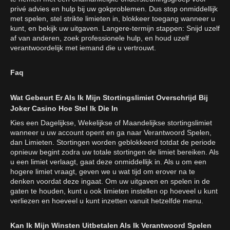
privé advies en hulp bij uw gokproblemen. Dus stop onmiddellijk
met spelen, stel strikte limieten in, blokkeer toegang wanneer u
kunt, en bekijk uw uitgaven. Langere-termijn stappen: Snijd uzelf
af van anderen, zoek professionele hulp, en houd uzelf
verantwoordelijk met iemand die u vertrouwt.
Faq
Wat Gebeurt Er Als Ik Mijn Stortingslimiet Overschrijd Bij
Joker Casino Hoe Stel Ik Die In
Kies een Dagelijkse, Wekelijkse of Maandelijkse stortingslimiet
wanneer u uw account opent en ga naar Verantwoord Spelen,
dan Limieten. Stortingen worden geblokkeerd totdat de periode
opnieuw begint zodra uw totale stortingen de limiet bereiken. Als
u een limiet verlaagt, gaat deze onmiddellijk in. Als u om een
hogere limiet vraagt, geven we u wat tijd om erover na te
denken voordat deze ingaat. Om uw uitgaven en spelen in de
gaten te houden, kunt u ook limieten instellen op hoeveel u kunt
verliezen en hoeveel u kunt inzetten vanuit hetzelfde menu.
Kan Ik Mijn Winsten Uitbetalen Als Ik Verantwoord Spelen