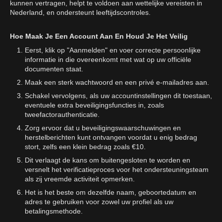
kunnen vertragen, helpt te voldoen aan wettelijke vereisten in
Nederland, en ondersteunt leeftijdscontroles.
Hoe Maak Je Een Account Aan En Houd Je Het Veilig
Eerst, klik op "Aanmelden" en voer correcte persoonlijke
informatie in die overeenkomt met wat op uw officiële
documenten staat.
Maak een sterk wachtwoord en een privé e-mailadres aan.
Schakel vervolgens, als uw accountinstellingen dit toestaan,
eventuele extra beveiligingsfuncties in, zoals
tweefactorauthenticatie.
Zorg ervoor dat u beveiligingswaarschuwingen en
herstelberichten kunt ontvangen voordat u enig bedrag
stort, zelfs een klein bedrag zoals €10.
Dit verlaagt de kans om buitengesloten te worden en
versnelt het verificatieproces voor het ondersteuningsteam
als zij vreemde activiteit opmerken.
Het is het beste om dezelfde naam, geboortedatum en
adres te gebruiken voor zowel uw profiel als uw
betalingsmethode.