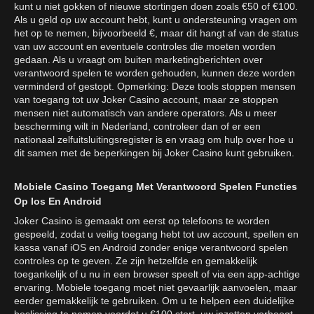
kunt u niet gokken of nieuwe stortingen doen zoals €50 of €100.
Als u geld op uw account hebt, kunt u ondersteuning vragen om
het op te nemen, bijvoorbeeld €, maar dit hangt af van de status
van uw account en eventuele controles die moeten worden
gedaan. Als u vraagt om buiten marketingberichten over
verantwoord spelen te worden gehouden, kunnen deze worden
verminderd of gestopt. Opmerking: Deze tools stoppen mensen
van toegang tot uw Joker Casino account, maar ze stoppen
mensen niet automatisch van andere operators. Als u meer
bescherming wilt in Nederland, controleer dan of er een
nationaal zelfuitsluitingsregister is en vraag om hulp over hoe u
dit samen met de beperkingen bij Joker Casino kunt gebruiken.
Mobiele Casino Toegang Met Verantwoord Spelen Functies
Op Ios En Android
Joker Casino is gemaakt om eerst op telefoons te worden
gespeeld, zodat u veilig toegang hebt tot uw account, spellen en
kassa vanaf iOS en Android zonder enige verantwoord spelen
controles op te geven. Ze zijn hetzelfde en gemakkelijk
toegankelijk of u nu in een browser speelt of via een app-achtige
ervaring. Mobiele toegang moet niet gevaarlijk aanvoelen, maar
eerder gemakkelijk te gebruiken. Om u te helpen een duidelijke
beslissing te nemen voordat u €100 stort, uw inzetten verhoogt,