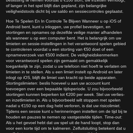
of langer in het spel blijft dan gepland, zijn belangrijke
veiligheidstools dicht bij uw saldo en sessiecontroles geplaatst.
Hoe Te Spelen En In Controle Te Blijven Wanneer u op iOS of
Android bent, kunt u inloggen, uw profiel bevestigen, en
stortingen en opnames op dezelfde veilige manier afhandelen
als wanneer u op een computer bent. Het is belangrijk om uw
limieten en sessie-instellingen in het verantwoord spelen gebied
te controleren voordat u een storting van €50 doet of een
opnameverzoek van €500 indient. De veiligheidskenmerken
voor verantwoord spelen zijn gemaakt om gemakkelijk
toegankelijk te zijn, zodat u uw telefoon niet hoeft te verlaten om
limieten in te stellen. Als u een limiet instelt op Android en later
inlogt op iOS, blijft de limiet van kracht op beide apparaten.
Stortingslimieten: beslis hoeveel u aan uw account kunt
toevoegen over een bepaalde tijdsperiode. U zou bijvoorbeeld
stortingen kunnen beperken tot €200 per week. Stel uw verlies-
en inzetlimieten in. Als u bijvoorbeeld wilt stoppen met spelen
nadat u €150 op een dag hebt verloren, is dat uw risicolimiet.
Tijdens een sessie kunt u herinneringen instellen om de tijd bij te
houden en pauzes te nemen op vastgestelde tijden. Time-out:
Als u het gevoel hebt dat uw spel uit de hand loopt, stop dan
voor een korte tijd om te kalmeren. Zelfuitsluiting betekent dat u