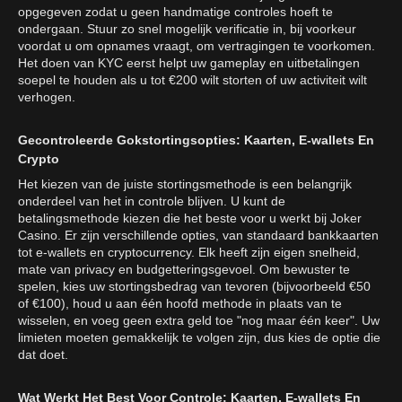
opgegeven zodat u geen handmatige controles hoeft te
ondergaan. Stuur zo snel mogelijk verificatie in, bij voorkeur
voordat u om opnames vraagt, om vertragingen te voorkomen.
Het doen van KYC eerst helpt uw gameplay en uitbetalingen
soepel te houden als u tot €200 wilt storten of uw activiteit wilt
verhogen.
Gecontroleerde Gokstortingsopties: Kaarten, E-wallets En
Crypto
Het kiezen van de juiste stortingsmethode is een belangrijk
onderdeel van het in controle blijven. U kunt de
betalingsmethode kiezen die het beste voor u werkt bij Joker
Casino. Er zijn verschillende opties, van standaard bankkaarten
tot e-wallets en cryptocurrency. Elk heeft zijn eigen snelheid,
mate van privacy en budgetteringsgevoel. Om bewuster te
spelen, kies uw stortingsbedrag van tevoren (bijvoorbeeld €50
of €100), houd u aan één hoofd methode in plaats van te
wisselen, en voeg geen extra geld toe "nog maar één keer". Uw
limieten moeten gemakkelijk te volgen zijn, dus kies de optie die
dat doet.
Wat Werkt Het Best Voor Controle: Kaarten, E-wallets En