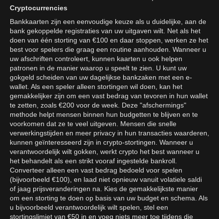
Cryptocurrencies
Bankkaarten zijn een eenvoudige keuze als u duidelijke, aan de
bank gekoppelde registraties van uw uitgaven wilt. Net als het
doen van één storting van €100 en daar stoppen, werken ze het
best voor spelers die graag een routine aanhouden. Wanneer u
uw afschriften controleert, kunnen kaarten u ook helpen
patronen in de manier waarop u speelt te zien. U kunt uw
gokgeld scheiden van uw dagelijkse bankzaken met een e-
wallet. Als een speler alleen stortingen wil doen, kan het
gemakkelijker zijn om een vast bedrag van tevoren in hun wallet
te zetten, zoals €200 voor de week. Deze "afschermings"
methode helpt mensen binnen hun budgetten te blijven en te
voorkomen dat ze te veel uitgeven. Mensen die snelle
verwerkingstijden en meer privacy in hun transacties waarderen,
kunnen geïnteresseerd zijn in crypto-stortingen. Wanneer u
verantwoordelijk wilt gokken, werkt crypto het best wanneer u
het behandelt als een strikt vooraf ingestelde bankroll.
Converteer alleen een vast bedrag bedoeld voor spelen
(bijvoorbeeld €100), en laad niet opnieuw vanuit volatiele saldi
of jaag prijsveranderingen na. Kies de gemakkelijkste manier
om een storting te doen op basis van uw budget en schema. Als
u bijvoorbeeld verantwoordelijk wilt spelen, stel een
stortingslimiet van €50 in en voeg niets meer toe tijdens die