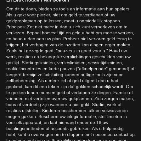
Om dit te doen, bieden ze tools en informatie aan hun spelers.
Als u gokt voor plezier, niet om geld te verdienen of uw
geldproblemen op te lossen, moet u onmiddellijk stoppen.
Principes: Zet niet meer in dan u zich kunt veroorloven om te
verliezen. Bepaal hoeveel tijd en geld u hebt om mee te werken,
en houd u dan aan uw plan. Probeer niet verloren geld terug te
krijgen; het verhogen van de inzetten kan dingen erger maken.
Zoals het gezegde gaat, "pauzes zijn goed voor u." Houd uw
werk, relaties en belangrijke verplichtingen gescheiden van uw
goktijd. Stortingslimieten, verlieslimieten, sessietijdlimieten,
realiteitscontroles en korte pauzes ("afkoelperiode" genoemd) of
langere-termijn zelfuitsluiting kunnen nuttige tools zijn voor
zelfbeheersing. Als u meer tijd of geld uitgeeft dan u had
gepland, kan dit een teken zijn dat gokken schadelijk wordt. Om
te gokken lenen mensen geld of verkopen ze dingen. Familie of
vrienden niet vertellen over uw gokplannen. Zich zorgen maken,
boos of verdrietig zijn wanneer u niet gokt. Studie, werk of
relaties uitstellen. Kinderen beschermen: alleen volwassenen
mogen gokken. Bescherm uw inloginformatie, stel limieten in
voor elk apparaat, en laat niemand onder de 18 uw
betalingsmethoden of accounts gebruiken. Als u hulp nodig
hebt, kunt u overwegen om te stoppen met spelen en contact op
te nemen met een onafhankelijke ondersteuningsgroep voor