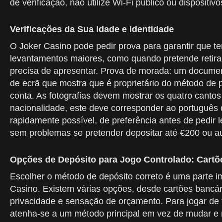
de verificação, não utilize Wi-Fi público ou disposit
Verificações da Sua Idade e Identidade
O Joker Casino pode pedir prova para garantir que tem
levantamentos maiores, como quando pretende retirar 
precisa de apresentar. Prova de morada: um docume
de ecrã que mostra que é proprietário do método de 
conta. As fotografias devem mostrar os quatro canto
nacionalidade, este deve corresponder ao português q
rapidamente possível, de preferência antes de pedir 
sem problemas se pretender depositar até €200 ou au
Opções de Depósito para Jogo Controlado: Cartõe
Escolher o método de depósito correto é uma parte i
Casino. Existem várias opções, desde cartões bancári
privacidade e sensação de orçamento. Para jogar de
atenha-se a um método principal em vez de mudar e n