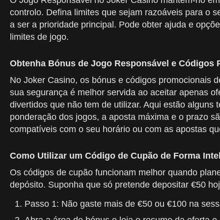
O Jogo Responsável no Joker Casino mantém-no em se
controlo. Defina limites que sejam razoáveis para o
a ser a prioridade principal. Pode obter ajuda e opçõ
limites de jogo.
Obtenha Bónus de Jogo Responsável e Códigos 
No Joker Casino, os bónus e códigos promocionais de
sua segurança é melhor servida ao aceitar apenas of
divertidos que não tem de utilizar. Aqui estão alguns
ponderação dos jogos, a aposta máxima e o prazo sã
compatíveis com o seu horário ou com as apostas que 
Como Utilizar um Código de Cupão de Forma Inte
Os códigos de cupão funcionam melhor quando planeia
depósito. Suponha que só pretende depositar €50 ho
Passo 1: Não gaste mais de €50 ou €100 na sess