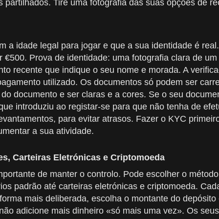
ivos partilhados. Tire uma fotografia das suas opções de
 a idade legal para jogar e que a sua identidade é real.
€500. Prova de identidade: uma fotografia clara de um 
nto recente que indique o seu nome e morada. A verif
pagamento utilizado. Os documentos só podem ser carreg
s do documento e ser claras e a cores. Se o seu documen
ue introduziu ao registar-se para que não tenha de efet
levantamentos, para evitar atrasos. Fazer o KYC primei
mentar a sua atividade.
s, Carteiras Eletrónicas e Criptomoeda
mportante de manter o controlo. Pode escolher o métod
os padrão até carteiras eletrónicas e criptomoeda. Cad
 forma mais deliberada, escolha o montante do depósito
ão adicione mais dinheiro «só mais uma vez». Os seus l