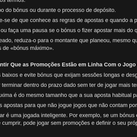
 os termos.
o do bónus ou durante o processo de depósito.
que-se de que conhece as regras de apostas e quando a 
 ou faça uma pausa se o bónus o fizer apostar mais do 
neado, reduza-o para o montante que planeou, mesmo qu
as de «bónus máximo».
rantir Que as Promoções Estão em Linha Com o Jog
 baixos e evite bónus que exijam sessões longas e des
r terminar dentro do prazo dado sem ter de jogar mais t
áxima é do mesmo tamanho que a sua aposta habitual pa
s apostas para que não jogue jogos que não contam por
par é uma jogada inteligente. Por exemplo, se um bónus
 cumprir, pode jogar sem promoções e definir o seu próp