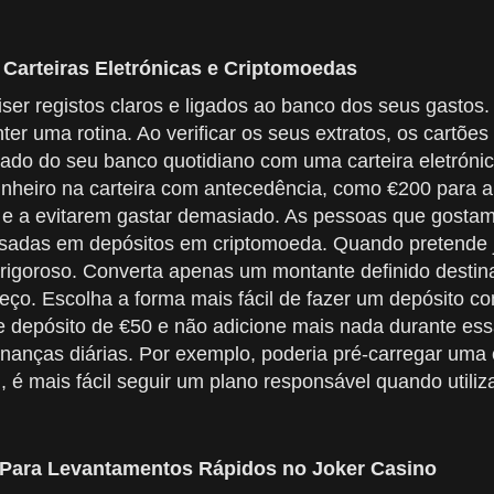
 Carteiras Eletrónicas e Criptomoedas
er registos claros e ligados ao banco dos seus gastos.
r uma rotina. Ao verificar os seus extratos, os cartõ
ado do seu banco quotidiano com uma carteira eletrónic
 dinheiro na carteira com antecedência, como €200 para
e a evitarem gastar demasiado. As pessoas que gosta
ssadas em depósitos em criptomoeda. Quando pretende j
 rigoroso. Converta apenas um montante definido destin
preço. Escolha a forma mais fácil de fazer um depósito 
de depósito de €50 e não adicione mais nada durante ess
inanças diárias. Por exemplo, poderia pré-carregar uma
al, é mais fácil seguir um plano responsável quando uti
Para Levantamentos Rápidos no Joker Casino