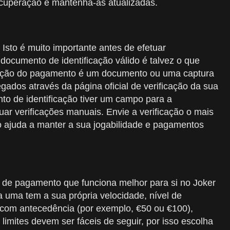
 recuperação e mantenha-as atualizadas.
 Isto é muito importante antes de efetuar
documento de identificação válido é talvez o que
icação do pagamento é um documento ou uma captura
ados através da página oficial de verificação da sua
to de identificação tiver um campo para a
uar verificações manuais. Envie a verificação o mais
ro ajuda a manter a sua jogabilidade e pagamentos
o de pagamento que funciona melhor para si no Joker
a uma tem a sua própria velocidade, nível de
 com antecedência (por exemplo, €50 ou €100),
imites devem ser fáceis de seguir, por isso escolha