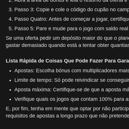
Abra a área de bónus e leia o resumo da oferta e
Passo 3: Copie e cole o código do cupão no camp
Passo Quatro: Antes de começar a jogar, certifi
Passo 5: Pare e mude para o jogo com saldo real
Se uma oferta pedir um depósito maior do que o pla
gastar demasiado quando está a tentar obter quanti
Lista Rápida de Coisas Que Pode Fazer Para Ga
Apostas: Escolha bónus com multiplicadores mais
Limite de tempo: Só pode reivindicar se consegui
Aposta máxima: Certifique-se de que a aposta m
Verifique quais os jogos que contam 100% para a
E, por fim, tenha em mente que optar por não partici
requisitos de apostas a longo prazo que não pretende