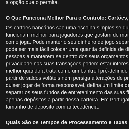
a opção que o permita.
O Que Funciona Melhor Para o Controlo: Cartões,
Os cartões bancários são uma escolha simples se quis
funcionam melhor para jogadores que gostam de mante
como joga. Pode manter o seu dinheiro de jogo separ
pode ser mais fácil colocar uma quantia definida de
pessoas a manterem-se dentro dos seus orçamentos 
privacidade nas suas transações podem estar intere
melhor quando a trata como um bankroll pré-definido
partir de saldos voláteis nem persiga alterações de 
quiser jogar de forma responsável, defina um limite 
separar os seus fundos de entretenimento das suas f
apenas depósitos a partir dessa carteira. Em Portug
tamanho de depósito com antecedência.
Quais São os Tempos de Processamento e Taxas 