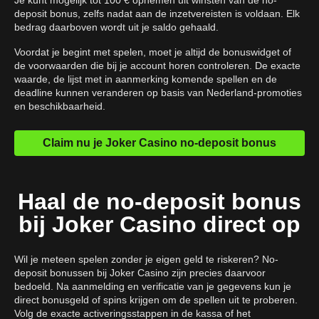
Je kunt mogelijk tot 100 € opnemen uit winsten van de no-
deposit bonus, zelfs nadat aan de inzetvereisten is voldaan. Elk
bedrag daarboven wordt uit je saldo gehaald.
Voordat je begint met spelen, moet je altijd de bonuswidget of
de voorwaarden die bij je account horen controleren. De exacte
waarde, de lijst met in aanmerking komende spellen en de
deadline kunnen veranderen op basis van Nederland-promoties
en beschikbaarheid.
Claim nu je Joker Casino no-deposit bonus
Haal de no-deposit bonus
bij Joker Casino direct op
Wil je meteen spelen zonder je eigen geld te riskeren? No-
deposit bonussen bij Joker Casino zijn precies daarvoor
bedoeld. Na aanmelding en verificatie van je gegevens kun je
direct bonusgeld of spins krijgen om de spellen uit te proberen.
Volg de exacte activeringsstappen in de kassa of het