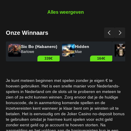
Alles weergeven
Onze Winnaars
Sic Bo (Habanero)
Hidden
E
Barlowe
Mae
St
339€
164€
Je kunt meteen beginnen met spelen zonder je eigen € te
hoeven gebruiken. Het is een snelle manier voor Nederlands-
spelers in Nederland om de slots uit te proberen en meteen te
zien of ze echt kunnen winnen. Zorg ervoor dat je de huidige
bonuscode, de in aanmerking komende spellen en de
inzetvereisten kent wanneer je klaar bent om je winsten uit te
betalen. Het is eenvoudig om de Joker Casino no-deposit bonus
te gebruiken omdat je hiermee kunt spelen voor echt geld
zonder eerst geld op je account te hoeven storten. Na
aanmelding en het voldoen aan de basisvereisten kun je een