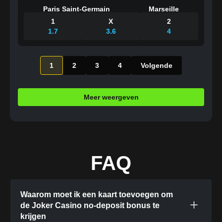
Paris Saint-Germain
Marseille
1
X
2
1.7
3.6
4
1
2
3
4
Volgende
Meer weergeven
FAQ
Waarom moet ik een kaart toevoegen om
de Joker Casino no-deposit bonus te
krijgen