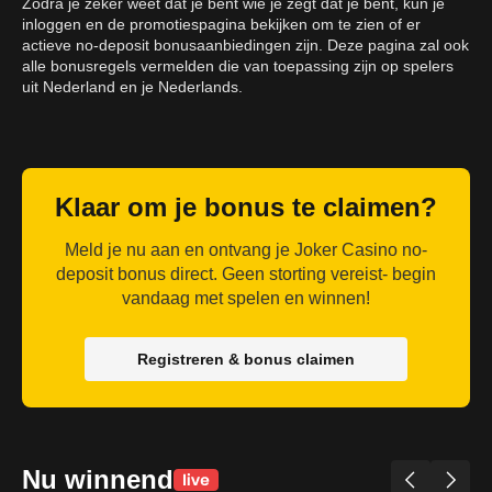
Zodra je zeker weet dat je bent wie je zegt dat je bent, kun je
inloggen en de promotiespagina bekijken om te zien of er
actieve no-deposit bonusaanbiedingen zijn. Deze pagina zal ook
alle bonusregels vermelden die van toepassing zijn op spelers
uit Nederland en je Nederlands.
Klaar om je bonus te claimen?
Meld je nu aan en ontvang je Joker Casino no-
deposit bonus direct. Geen storting vereist- begin
vandaag met spelen en winnen!
Registreren & bonus claimen
Nu winnend