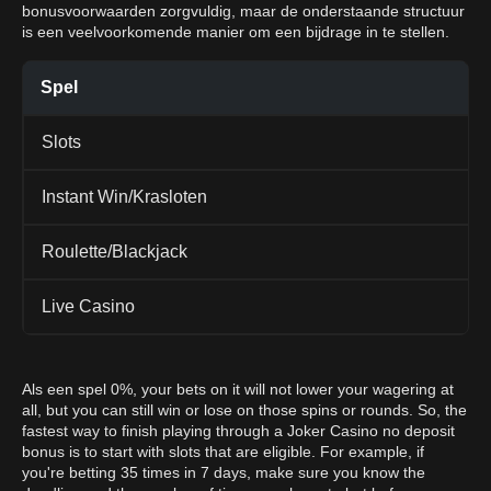
bonusvoorwaarden zorgvuldig, maar de onderstaande structuur
is een veelvoorkomende manier om een bijdrage in te stellen.
Spel
Slots
Instant Win/Krasloten
Roulette/Blackjack
Live Casino
Als een spel 0%, your bets on it will not lower your wagering at
all, but you can still win or lose on those spins or rounds. So, the
fastest way to finish playing through a Joker Casino no deposit
bonus is to start with slots that are eligible. For example, if
you're betting 35 times in 7 days, make sure you know the