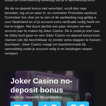
totdat de ondersteuning bevestigt dat je in aanmerking komt.
Als de no-deposit bonus niet verschijnt, scroll dan naar
beneden, log uit en weer in, en controleer Promoties opnieuw.
Controleer live chat om te zien of de aanbieding nog geldig is
voor Nederland en of je account extra verificatie nodig heeft om
het te krijgen. Het duurt slechts een paar minuten om een
account aan te maken bij Joker Casino. Dit is zodat je snel naar
de lobby kunt gaan en een Joker Casino no-deposit bonus kunt
claimen (als die beschikbaar is) zonder extra stappen te hoeven
doorlopen. Joker Casino vraagt om basisinformatie bij
aanmelding zodat je account veilig is en betalingen soepel
verlopen.
Joker Casino no-
deposit bonus
Claim nu- beperkte tijd aanbieding