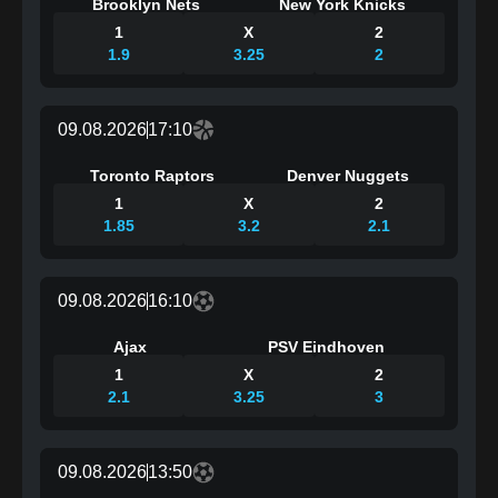
Brooklyn Nets
New York Knicks
1
X
2
1.9
3.25
2
09.08.2026
17:10
Toronto Raptors
Denver Nuggets
1
X
2
1.85
3.2
2.1
09.08.2026
16:10
Ajax
PSV Eindhoven
1
X
2
2.1
3.25
3
09.08.2026
13:50