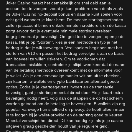
Joker Casino maakt het gemakkelijk om snel geld aan je
account toe te voegen, zodat je kunt profiteren van deals zoals
de Joker Casino no-deposit bonus en daarna kunt spelen voor
echt geld wanneer je klaar bent. De meeste stortingsmethoden
zullen je account binnen enkele minuten crediteren, en de kassa
zorgt ervoor dat je eventuele minimale stortingsvereisten
begrijpt voordat je bevestigt. Om geld toe te voegen, open je de
kassa, klik je op "Storten", kies je een methode en typ je het
bedrag in dat je wilt toevoegen. Veel spelers beginnen met het
storten van €10 en passen het bedrag vervolgens aan op basis
van hoeveel ze willen riskeren. Om te voorkomen dat
transacties mislukken, controleer je altijd twee keer dat de naam
van de betalingsmethode overeenkomt met de informatie voor
je wallet. Als je een eenvoudige manier wilt om uit te checken,
zijn kaarten, e-wallets en crypto bankkaarten allemaal goede
opties. Zodra je je kaartgegevens invoert en de transactie
bevestigt, gaat je storting meestal direct door. Als je kaart extra
beveiliging nodig heeft, volg dan de stappen die op het scherm
worden getoond om de betaling te bevestigen. E-wallets zijn erg
populair vanwege hun snelheid en privacy. Je hoeft alleen maar
in te loggen bij je wallet-provider en de storting goed te keuren.
Meestal verschijnt het direct. Dit kan handig zijn als je je casino-
uitgaven graag gescheiden houdt van je reguliere geld.
Cryptocurrency-stortingen zijn de modernste manier om geld