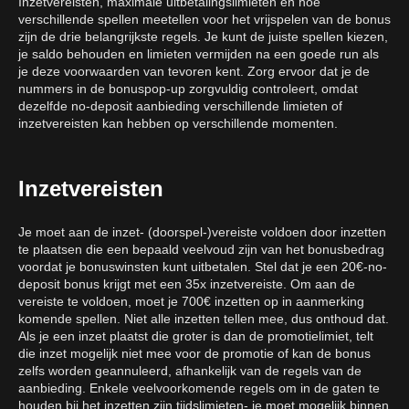
Inzetvereisten, maximale uitbetalingslimieten en hoe
verschillende spellen meetellen voor het vrijspelen van de bonus
zijn de drie belangrijkste regels. Je kunt de juiste spellen kiezen,
je saldo behouden en limieten vermijden na een goede run als
je deze voorwaarden van tevoren kent. Zorg ervoor dat je de
nummers in de bonuspop-up zorgvuldig controleert, omdat
dezelfde no-deposit aanbieding verschillende limieten of
inzetvereisten kan hebben op verschillende momenten.
Inzetvereisten
Je moet aan de inzet- (doorspel-)vereiste voldoen door inzetten
te plaatsen die een bepaald veelvoud zijn van het bonusbedrag
voordat je bonuswinsten kunt uitbetalen. Stel dat je een 20€-no-
deposit bonus krijgt met een 35x inzetvereiste. Om aan de
vereiste te voldoen, moet je 700€ inzetten op in aanmerking
komende spellen. Niet alle inzetten tellen mee, dus onthoud dat.
Als je een inzet plaatst die groter is dan de promotielimiet, telt
die inzet mogelijk niet mee voor de promotie of kan de bonus
zelfs worden geannuleerd, afhankelijk van de regels van de
aanbieding. Enkele veelvoorkomende regels om in de gaten te
houden bij het inzetten zijn tijdslimieten- je moet mogelijk binnen