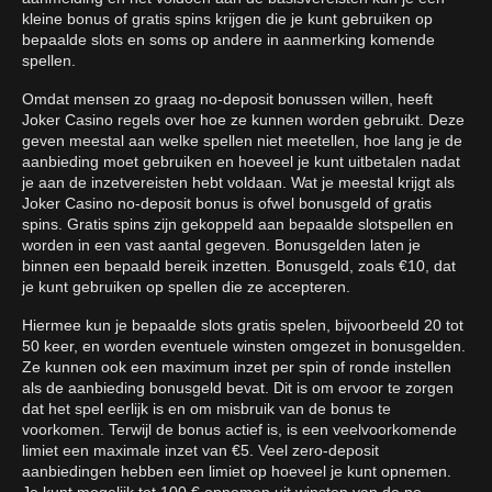
kleine bonus of gratis spins krijgen die je kunt gebruiken op
bepaalde slots en soms op andere in aanmerking komende
spellen.
Omdat mensen zo graag no-deposit bonussen willen, heeft
Joker Casino regels over hoe ze kunnen worden gebruikt. Deze
geven meestal aan welke spellen niet meetellen, hoe lang je de
aanbieding moet gebruiken en hoeveel je kunt uitbetalen nadat
je aan de inzetvereisten hebt voldaan. Wat je meestal krijgt als
Joker Casino no-deposit bonus is ofwel bonusgeld of gratis
spins. Gratis spins zijn gekoppeld aan bepaalde slotspellen en
worden in een vast aantal gegeven. Bonusgelden laten je
binnen een bepaald bereik inzetten. Bonusgeld, zoals €10, dat
je kunt gebruiken op spellen die ze accepteren.
Hiermee kun je bepaalde slots gratis spelen, bijvoorbeeld 20 tot
50 keer, en worden eventuele winsten omgezet in bonusgelden.
Ze kunnen ook een maximum inzet per spin of ronde instellen
als de aanbieding bonusgeld bevat. Dit is om ervoor te zorgen
dat het spel eerlijk is en om misbruik van de bonus te
voorkomen. Terwijl de bonus actief is, is een veelvoorkomende
limiet een maximale inzet van €5. Veel zero-deposit
aanbiedingen hebben een limiet op hoeveel je kunt opnemen.