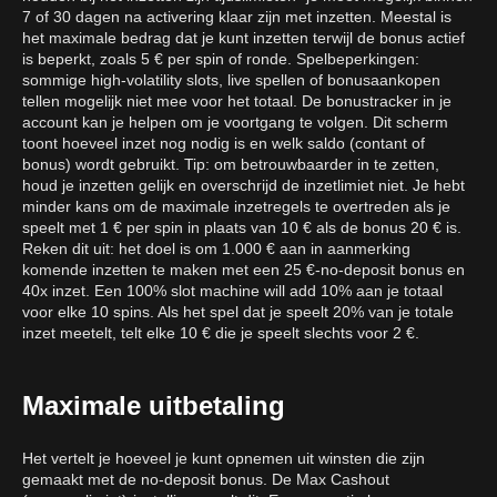
7 of 30 dagen na activering klaar zijn met inzetten. Meestal is
het maximale bedrag dat je kunt inzetten terwijl de bonus actief
is beperkt, zoals 5 € per spin of ronde. Spelbeperkingen:
sommige high-volatility slots, live spellen of bonusaankopen
tellen mogelijk niet mee voor het totaal. De bonustracker in je
account kan je helpen om je voortgang te volgen. Dit scherm
toont hoeveel inzet nog nodig is en welk saldo (contant of
bonus) wordt gebruikt. Tip: om betrouwbaarder in te zetten,
houd je inzetten gelijk en overschrijd de inzetlimiet niet. Je hebt
minder kans om de maximale inzetregels te overtreden als je
speelt met 1 € per spin in plaats van 10 € als de bonus 20 € is.
Reken dit uit: het doel is om 1.000 € aan in aanmerking
komende inzetten te maken met een 25 €-no-deposit bonus en
40x inzet. Een 100% slot machine will add 10% aan je totaal
voor elke 10 spins. Als het spel dat je speelt 20% van je totale
inzet meetelt, telt elke 10 € die je speelt slechts voor 2 €.
Maximale uitbetaling
Het vertelt je hoeveel je kunt opnemen uit winsten die zijn
gemaakt met de no-deposit bonus. De Max Cashout